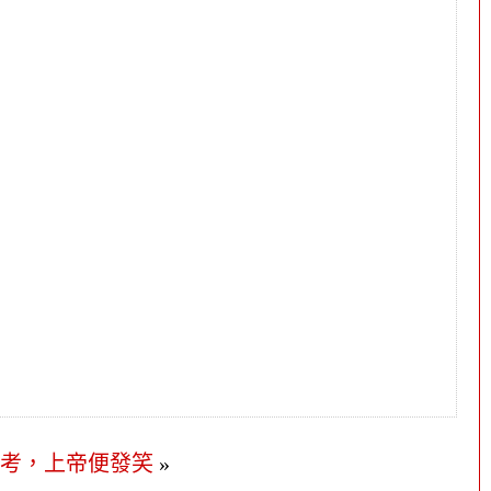
思考，上帝便發笑
»