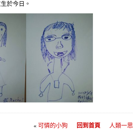
重生於今日。
«
可憐的小狗
回到首頁
人類一