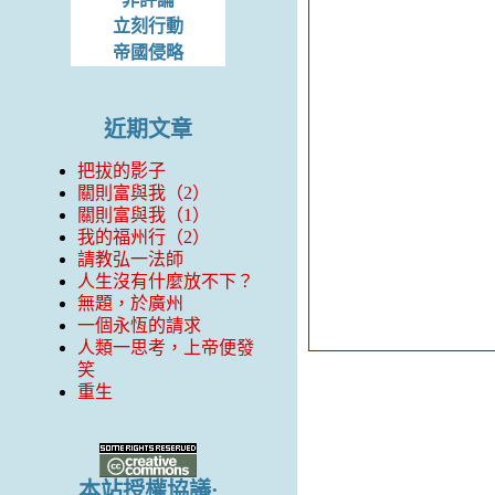
立刻行動
帝國侵略
近期文章
把拔的影子
關則富與我（2）
關則富與我（1）
我的福州行（2）
請教弘一法師
人生沒有什麼放不下？
無題，於廣州
一個永恆的請求
人類一思考，上帝便發
笑
重生
本站授權協議: