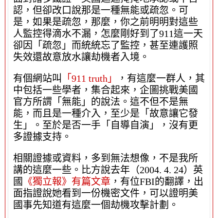
認，但卻改口說那是一種無能或疏忽。可
是，如果是疏忽，那麼，你之前明明對這些
人監控得滴水不漏，怎麼剛好到了911這一天
卻因「疏忽」而統統忘了監控，甚至連護照
失效還故意放水讓劫機者入境。
有個網站叫
「911 truth」
，有這麼一群人，其
中包括一些學者，集合起來，企圖挑戰美國
官方所謂「無能」的說法。這不但不是無
能，而且是一種介入，至少是「故意讓它發
生」。至於是否一手「自導自演」，沒有更
多證據支持。
相關證據或資料，多到無法想像，不是我所
講的這麼一些。比方說去年（2004. 4. 24）英
國
《獨立報》有篇文章
，有位FBI的翻譯，出
面指證說她看到一份機密文件，可以證明美
國事先知道有這麼一個劫機攻擊計劃。