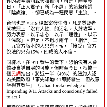
性的憑空猜測或大膽推測，可是，時至今
日，「正人君子」所「不屑」的這些所謂
「陰謀論」，卻已成為一種民意「主流」。
台灣也是。319 槍擊案發生時，凡是質疑者
就被冠上「沒有人性」的污名，大肆攻擊，
努力表態，以示忠心，以示「理性」，以示
「溫馨」。但是，不過才兩年，「相信」三
一九官方版本的人只有 4 %，「接受」官方
說法的只有15%，四成的人不信。
同樣地，在 911 發生的當下，恐怕沒有人會
懷疑自導自演的可能。但時至今日，根據一
個
民調
指出，將近一半（49%）的紐約人認
為美國政府「事先知道911即將發生，但故意
坐視其發生」（…had foreknowledge of
Impending 9/11 Attacks and consciously failed
to act.）。