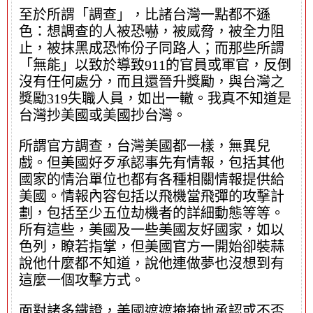
至於所謂「調查」，比諸台灣一點都不遜
色：想調查的人被恐嚇，被威脅，被全力阻
止，被抹黑成恐怖份子同路人；而那些所謂
「無能」以致於導致911的官員或軍官，反倒
沒有任何處分，而且還晉升獎勵，與台灣之
獎勵319失職人員，如出一轍。我真不知道是
台灣抄美國或美國抄台灣。
所謂官方調查，台灣美國都一樣，無異兒
戲。但美國好歹承認事先有情報，包括其他
國家的情治單位也都有各種相關情報提供給
美國。情報內容包括以飛機當飛彈的攻擊計
劃，包括至少五位劫機者的詳細動態等等。
所有這些，美國及一些美國友好國家，如以
色列，瞭若指掌，但美國官方一開始卻裝蒜
說他什麼都不知道，說他連做夢也沒想到有
這麼一個攻擊方式。
面對諸多鐵證，美國遮遮掩掩地承認或不否