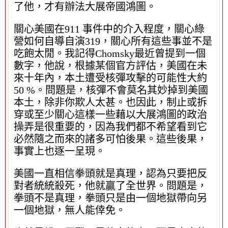
了他，才有辦法大展帝國鴻圖。
關心美國在911 事件中的介入程度，關心綠
營如何自導自演319，關心所有這些事並不是
吃飽太閒。我記得Chomsky最近曾提到一個
數字，他說，根據某個官方評估，美國在未
來十年內，本土遭受核彈攻擊的可能性大約
50 %。問題是，核彈不會莫名其妙掉到美國
本土，除非你欺人太甚。也因此，制止或拆
穿或至少關心這樣一些藉以大展鴻圖的政治
操弄是很重要的，因為我們都不希望看到它
必然隨之而來的諸多可怕後果。這些後果，
事實上也逐一呈現。
美國一直相信拳頭就是真理，認為只要把反
對者統統殺死，他就贏了全世界。問題是，
拳頭不是真理，拳頭只是由一個地獄帶向另
一個地獄，無人能倖免。