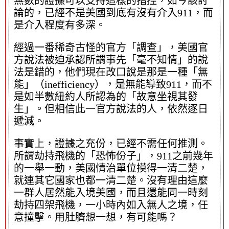
無數的證據可以支持這樣的指控，如今該討
論的，已經不是美國到底有沒有介入911，而
是介入程度有多深。
經過一番稀奇古怪的官方「調查」，美國官
方說法被迫承認所謂事先「毫不知情」的說
法是錯的，他們現在改口說是那是一種「無
能」（inefficiency），是無能導致911，而不
是如半數紐約人所認為的「故意坐視其發
生」。但相信此一官方說法的人，依然逐日
遞減。
事實上，證據之充份，已經不需任何推測。
所謂劫持飛機的「恐怖份子」，911之前幾年
的一舉一動，美國情治單位摸得一清二楚，
就連其它國家也都一清二楚。沒有理由這麼
一群人居然能入境美國，而且還能同一時刻
劫持四架飛機，一小時內如入無人之境，任
意撞擊。用肚臍想一想，有可能嗎？