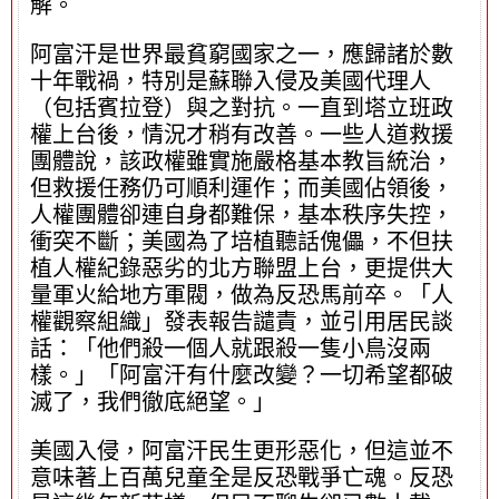
解。
阿富汗是世界最貧窮國家之一，應歸諸於數
十年戰禍，特別是蘇聯入侵及美國代理人
（包括賓拉登）與之對抗。一直到塔立班政
權上台後，情況才稍有改善。一些人道救援
團體說，該政權雖實施嚴格基本教旨統治，
但救援任務仍可順利運作；而美國佔領後，
人權團體卻連自身都難保，基本秩序失控，
衝突不斷；美國為了培植聽話傀儡，不但扶
植人權紀錄惡劣的北方聯盟上台，更提供大
量軍火給地方軍閥，做為反恐馬前卒。「人
權觀察組織」發表報告譴責，並引用居民談
話：「他們殺一個人就跟殺一隻小鳥沒兩
樣。」「阿富汗有什麼改變？一切希望都破
滅了，我們徹底絕望。」
美國入侵，阿富汗民生更形惡化，但這並不
意味著上百萬兒童全是反恐戰爭亡魂。反恐