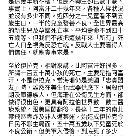
是這幾年新花樣，但民不聊生卻已數十載。
事實上，阿富汗二十幾年來，各種人權狀況
並沒有多少不同。近四分之一兒童看不到五
歲生日，一半的兒童營養不良，全世界最高
的新生兒及孕婦死亡率、平均壽命不到四十
五歲等。但我們不該把這幾年來「所有」死
亡人口全視為反恐亡魂。反戰人士要贏得人
們信任，就應實事求是。
至於伊拉克，相對來講，比阿富汗好很多。
所謂一百五十萬小孩的死亡，主要是指阿富
汗，不是伊拉克。當海珊仍是美國「忠實盟
友」時，雖然在美生化武器供應下，屠殺伊
朗及庫德族人，但海珊在公衛民生方面，卻
做得很出色，更具有阿拉伯世界數一數二醫
療系統。跟美國鬧翻後，長達十二年的南北
禁飛區轟炸及非人道禁運，始造成伊拉克今
日民不聊生局面，五十萬五歲以下兒童死於
不良公衛。但美軍入侵後，到底死了多少