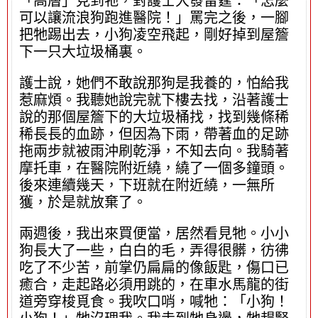
「高層」見到牠，對護士大發雷霆：「怎麼
可以讓流浪狗跑進醫院！」罵完之後，一腳
把牠踢出去，小狗凌空飛起，剛好掉到屋簷
下一只大垃圾桶裏。
護士說，她們不敢說那狗是我養的，怕給我
惹麻煩。我聽她說完就下樓去找，沿著護士
說的那個屋簷下的大垃圾桶找，找到幾條稀
稀長長的血跡，但因為下雨，帶著血的足跡
拖兩步就被雨沖刷乾淨，不知去向。我騎著
摩托車，在醫院附近繞，繞了一個多鐘頭。
後來連續幾天，下班就在附近繞，一無所
獲，於是就放棄了。
兩週後，我出來買便當，居然看見牠。小小
狗長大了一些，白白的毛，弄得很髒，彷彿
吃了不少苦，前掌仍扁扁的像飯匙，傷口已
癒合，走起路必須用跳的，在車水馬龍的街
道旁穿梭覓食。我吹口哨，喊牠：「小狗！