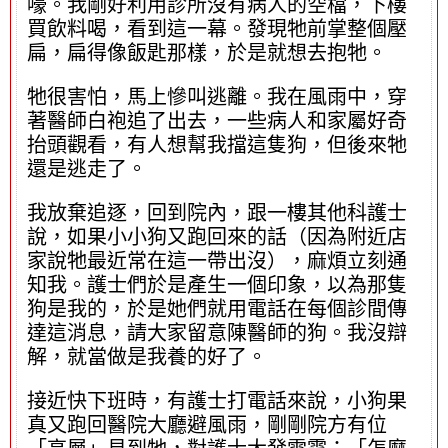
嚎。我剛好利用診所沒有病人的空檔，下樓
買飲料喝，看到這一幕。發現牠前掌整個壓
扁，扁得像飯匙那樣，於是就想去抱牠。
牠很害怕，馬上慘叫逃離。我在風雨中，穿
著醫師白袍追了出去，一些病人和家屬好奇
抬頭觀看，有人想幫我擋這隻狗，但後來牠
還是逃走了。
我放棄追逐，回到院內，跟一樓其他科護士
說，如果小小狗又跑回來的話（因為附近店
家說牠最近常在這一帶出沒），麻煩立刻通
知我。護士們於是產生一個印象，以為那隻
狗是我的，於是她們就用電話在每個診間傳
達這消息，請大家留意陳醫師的狗。我沒辯
解，就當做是我養的好了。
接近快下班時，有護士打電話來說，小狗果
真又跑回醫院大廳避風雨，剛剛院方有位