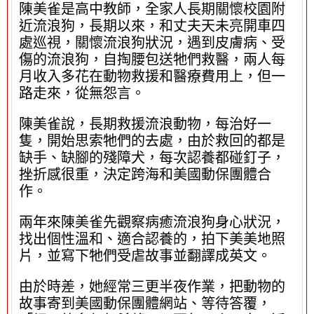
陳美雀是高中教師，全家人長期關懷校園附
近流浪狗，長期以來，和丈夫天未亮開車四
處巡視，關懷流浪狗狀況，遇到皮膚病、受
傷的流浪狗，自掏腰包送牠們救醫，兩人每
月收入多花在動物救援和醫療費用上，但一
路走來，從無怨言。
陳美雀說，長期救援流浪動物，每治好一
隻，開始思索牠們的去處，由於救回的都是
缺手、缺腳的殘障犬，每次認養都碰釘子，
挫折感很重，決定跨海和美國動保團體合
作。
兩年來陳美雀先觀察病癒流浪狗身心狀況，
找出個性溫和、適合認養的，拍下美美地照
片，並寫下牠們受虐故事並翻譯成英文。
由於時差，她經常三更半夜作業，把動物的
故事寄到美國動保團體網站、等待答覆，