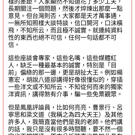
樣的差距。人家顯然不知道花了多少工夫，
長期關注一個問題，然後才焠煉出那麼一點
意見。但台灣則否，大家都是天才萬事通，
一無所知照樣大談特談，信口開河，口沫橫
飛，不知所云，而且極不誠實。就連純資料
性的東西也絕不可信，任何一句話都不可
信。
這些座談會專家，這些名嘴，這些媒體紅
人，缺乏一種最基本的誠實，特別是「目
前」偏綠的那一邊，更是胡扯大王。例如楊
憲宏，胡說八道卻講得好像很懂似的，穿插
一些洋文或不知所云、不知從何而來的獨家
洋資訊，講得煞有介事，騙一些免票觀眾。
但是鳳凰評論員，比如何亮亮、曹景行、呂
寧思和梁文道（我稱之為四大天王）及其他
許多人，我簡直當他們是我的老師。他們講
的話，我只是沒有很多時間聽，要不然一個