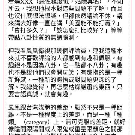
看過XXX（惡性程度低，姑隱其名），不知
所云，我想他根本對這些問題不了解，而且
也沒什麼想法想談，但卻依然議論不休，講
來講去好像一直在講「美國能不能打贏？」
「會打多久？」「該怎麼打比較好？」等等
帶點八卦性質的無謂臆測。
但我看鳳凰衛視那幾個評論員，連我這種本
來就不喜歡評論的人都感到有趣和佩服。有
趣絕不是因為八卦，它一點都不八卦；有趣
也不是說他們很會開玩笑；有趣指的是一種
新鮮感，一種新的體悟或對問題更深的了
解。我總覺得，再怎麼枯燥嚴肅的東西，只
要言語真誠，就會有趣。
鳳凰跟台灣媒體的差距，顯然不只是一種距
離，不是一種程度上的差距，而是一種「種
類」（category）上、無可克服的差距，就好
像陰間跟陽間或人跟鬼或重量跟顏色之間那