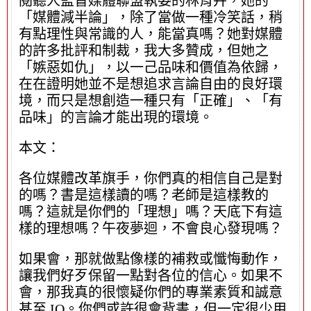
閱聽人監督媒體聯盟執委的林育卉，她的
「媒體減半論」，除了當做一種冷笑話，稍
有點理性與常識的人，能當真嗎？她對媒體
的許多批評和制裁，我大多贊成，但她之
「嫉惡如仇」，以一己品味和價值為依歸，
在在證明她並不是想追求言論自由的良好環
境，而只是想創造一種只有「正確」、「有
品味」的言論才能出現的環境。
本文：
各位媒體改革旗手，你們真的相信自己是對
的嗎？書是這樣讀的嗎？老師是這樣教的
嗎？這就是你們的「理想」嗎？天底下有這
樣的理想嗎？午夜夢迴，不會良心發現嗎？
如果會，那就做點像樣的補救或懺悔動作，
讓我們好歹保留一點對各位的信心。如果不
會，那我真的很懷疑你們的專業素質和誠意
甚至 IQ。你們或許很會背書，但一定很少用