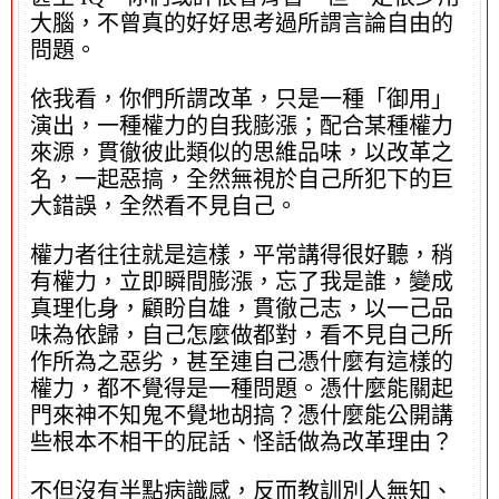
大腦，不曾真的好好思考過所謂言論自由的
問題。
依我看，你們所謂改革，只是一種「御用」
演出，一種權力的自我膨漲；配合某種權力
來源，貫徹彼此類似的思維品味，以改革之
名，一起惡搞，全然無視於自己所犯下的巨
大錯誤，全然看不見自己。
權力者往往就是這樣，平常講得很好聽，稍
有權力，立即瞬間膨漲，忘了我是誰，變成
真理化身，顧盼自雄，貫徹己志，以一己品
味為依歸，自己怎麼做都對，看不見自己所
作所為之惡劣，甚至連自己憑什麼有這樣的
權力，都不覺得是一種問題。憑什麼能關起
門來神不知鬼不覺地胡搞？憑什麼能公開講
些根本不相干的屁話、怪話做為改革理由？
不但沒有半點病識感，反而教訓別人無知、