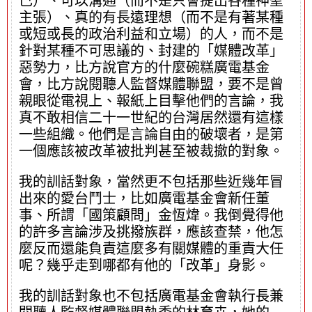
己）、可以溝通（而不是只會提出各種神聖
主張）、真的有長遠理想（而不是有著某種
或短或長的政治利益和立場）的人，而不是
針對某種不可思議的、封建的「媒體改革」
惡勢力，比方說官方的什麼碗糕廣電基金
會，比方說閱聽人監督媒體聯盟，要不是曾
親眼從電視上、報紙上目擊他們的言論，我
真不敢相信二十一世紀的台灣居然還有這樣
一些組織。他們是言論自由的破壞者，是第
一個應該被改革被批判甚至被裁撤的對象。
我的訓話對象，當然更不包括那些近幾年冒
出來的愛台鬥士，比如廣電基金會新任董
事、所謂「國策顧問」金恆煒。我倒覺得他
的許多言論涉及挑撥族群，應該查禁，他怎
麼反而還能負責這麼多有關媒體的重責大任
呢？幾乎走到哪都有他的「改革」身影。
我的訓話對象也不包括廣電基金會執行長兼