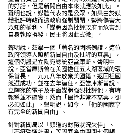
的好話，但是新聞自由本來就應該如此」。
聲明也說，媒體代表的是公眾，如果由於媒
體批評時政而遭政府強制關閉，勢將傷害大
眾知的權利。「媒體因為批評政府而危害到
自身執照換發，民主將因此式微」。
聲明說，茲舉一個「著名的國際例證，這位
政府領導人瞭解新聞自由及批評的真義」，
這個例證是立陶宛總統亞當庫斯。聲明中
說，亞當庫斯曾在美國擔任五大湖區域的環
保首長，一九九八年放棄美國籍，返回祖國
競選成功，並在去年連任。亞當庫斯曾說，
立陶宛的電子及平面媒體強烈批評他，有時
報導並不確實，然而「儘管非常不高興，卻
必須如此」。聲明說，如今，「他的國家享
有完全的新聞自由」。
針對新聞局以「頻道的財務狀況欠佳」、
「不符營運計畫」等因素為由關閉七個頻