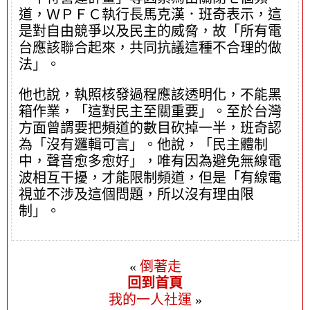
道，ＷＰＦＣ執行長馬克漢．班奇表示，這
是對自由競爭以及民主的威脅，故「所有電
台應該聯合起來，共同抗議這種不合理的做
法」。
他也說，執照核發過程應該透明化，不能黑
箱作業，「這對民主至關重要」。至於台灣
方面曾謂要把頻道的數目砍掉一半，班奇認
為「沒有邏輯可言」。他說，「民主體制
中，聲音愈多愈好」，唯有因為避免無線電
波相互干擾，才能限制頻道，但是「有線電
視並不涉及這個問題，所以沒有理由限
制」。
«
倒著走
回到首頁
我的一人社運
»