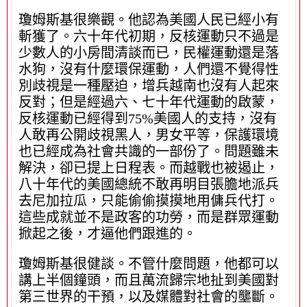
瓊姆斯基很樂觀。他認為美國人民已經小有
斬獲了。六十年代初期，反核運動只不過是
少數人的小房間清談而已，民權運動還是落
水狗，沒有什麼環保運動，人們還不覺得性
別歧視是一種壓迫，增兵越南也沒有人起來
反對；但是經過六、七十年代運動的啟蒙，
反核運動已經得到75%美國人的支持，沒有
人敢再公開歧視黑人，男女平等，保護環境
也已經成為社會共識的一部份了。問題雖未
解決，卻已提上日程表。而越戰也被遏止，
八十年代的美國總統不敢再明目張膽地派兵
去尼加拉瓜，只能偷偷摸摸地用傭兵代打。
這些成就並不是政客的功勞，而是群眾運動
掀起之後，才逼他們跟進的。
瓊姆斯基很健談。不管什麼問題，他都可以
講上半個鐘頭，而且萬流歸宗地扯到美國對
第三世界的干預，以及媒體對社會的壟斷。