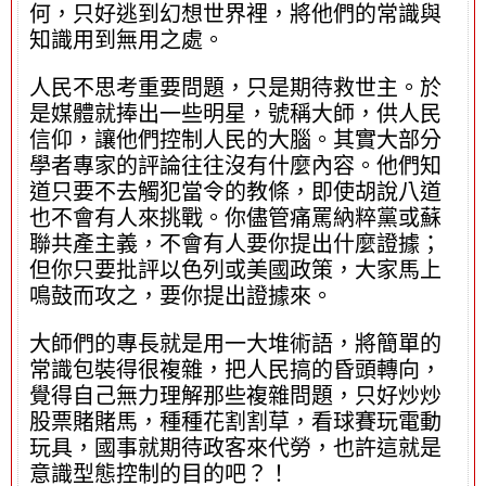
何，只好逃到幻想世界裡，將他們的常識與
知識用到無用之處。
人民不思考重要問題，只是期待救世主。於
是媒體就捧出一些明星，號稱大師，供人民
信仰，讓他們控制人民的大腦。其實大部分
學者專家的評論往往沒有什麼內容。他們知
道只要不去觸犯當令的教條，即使胡說八道
也不會有人來挑戰。你儘管痛罵納粹黨或蘇
聯共產主義，不會有人要你提出什麼證據；
但你只要批評以色列或美國政策，大家馬上
鳴鼓而攻之，要你提出證據來。
大師們的專長就是用一大堆術語，將簡單的
常識包裝得很複雜，把人民搞的昏頭轉向，
覺得自己無力理解那些複雜問題，只好炒炒
股票賭賭馬，種種花割割草，看球賽玩電動
玩具，國事就期待政客來代勞，也許這就是
意識型態控制的目的吧？！