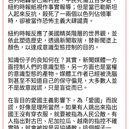
色列砲轟黎巴嫩村莊，平民死傷五百多名，
紐約時報紙視作事實報導；但是當巴勒斯坦
人起來反抗，殺死了一兩個以色列佔領軍
時，卻被當作恐怖主義大肆譴責。
紐約時報反應了美國精英階層的世界觀，並
依此塑造歷史，透過新聞取捨，替新聞塗上
顏色，以達成意識型態控制的目的。
知識份子的良知何在？其實，新聞媒體一方
面控制人們的意識型態，另一方面也是當權
的意識型態的產物。媒體工作者已經被洗腦
到甚至不知道自己的保守偏見，大多數人並
不是故意說謊，只是盲從而已。
在盲目的愛國主義影響下，為「愛國」而說
謊，好像是理所當然。如果有人跳出來指出
國王沒有穿衣服，就要被指為人民公敵。有
人指出對古巴、尼加拉瓜、越南的指控不確
實時，就會被說是妥協通敵。這個帽子一