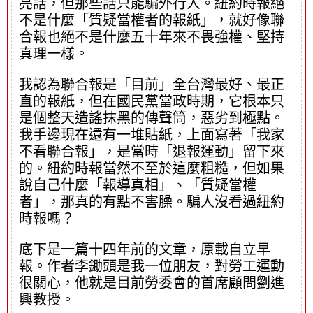
亮話，但那些話只能騙外行人。紐約時報絕
不是什麼「質疑當權者的報紙」，就好像聯
合報也絕不是什麼五十年來不畏強權、堅持
真理一樣。
我認為聯合報是「目前」全台灣最好、最正
直的報紙，但在國民黨當政時期，它根本只
是個整天造謠抹黑的傳聲筒，惡劣到極點。
我手邊現在還有一堆貼紙，上面寫著「我家
不看聯合報」，是當時「退報運動」留下來
的。紐約時報當然不至於這麼粗糙，但如果
說自己什麼「報導真相」、「質疑當權
者」，那真的有點不害臊。騙人沒看過紐約
時報嗎？
底下是一篇十四年前的文章，原載自立早
報。作者李鋤頭是我一位朋友，對勞工運動
很關心，他就是目前勞委會的首席顧問劉進
興教授。