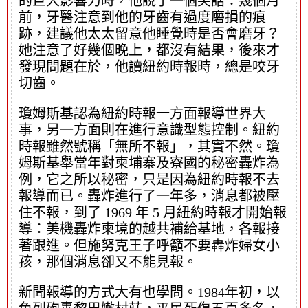
的巨大影響力時，他說了一個笑話：幾個月
前，牙醫注意到他的牙齒有過度磨損的痕
跡，建議他太太留意他睡覺時是否會磨牙？
她注意了好幾個晚上，都沒有結果，後來才
發現問題在於，他讀紐約時報時，總是咬牙
切齒。
瓊姆斯基認為紐約時報一方面報導世界大
事，另一方面則在進行意識型態控制。紐約
時報雖然號稱「無所不報」，其實不然。瓊
姆斯基舉當年對柬埔寨及寮國的秘密轟炸為
例，它之所以秘密，只是因為紐約時報不去
報導而已。轟炸進行了一年多，消息都被壓
住不報，到了 1969 年 5 月紐約時報才開始報
導：美機轟炸柬境的越共補給基地，各報接
著跟進。但施努克王子呼籲不要轟炸婦女小
孩，那個消息卻又不能見報。
新聞報導的方式大有也學問。1984年初，以