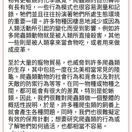
物有更敏銳的化學感覺。爬蟲類的自然壽命
有長有短，一些行為模式也很容易測量和記
錄，牠們並且往往扮演著牠們所處生態環境
的重要一環。許多物種因棲息地減少或因為
人類活動所引起的變化而受到影響。例如許
多爬蟲類動物就是被人類所直接殺害，其他
一些則是被人類拿來當食物吃，或者用來做
成皮革。
至於大量的寵物貿易，也威脅到許多爬蟲類
的生存，其中包括一度在北美相當常見的陸
龜。爬蟲類動物的社會行為和覓食以及對抗
天敵的防禦行為等等，在同一物種或物種之
間，都可能會有很大的差異，特別是蛇蜥
類。因此，我們很難對爬蟲類做一個整體的
概括性說明，於是，許多種爬虫類的飼養上
就會產生各種問題。同時，我們也很難擬定
有效的保育計劃；想要研究爬蟲類的行為或
了解牠們如何過活，也都相當不容易。