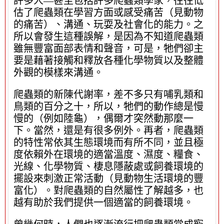
許多人—甚至包括許多爬蟲類學家，往往低
估了爬蟲類在學習方面或感受痛苦（見動物
的痛苦）、溝通、玩耍及社會化的能力。之
所以會發生這種誤解，是因為不知道爬蟲類
雖無豐富面部表情和聲音，可是，牠們卻主
要是藉著接觸和釋放各種化學物質以及整體
外觀的模樣來溝通。
爬蟲類的新陳代謝率，差不多只有哺乳類和
鳥類的百分之十，所以，牠們的動作總是慢
慢的（例如陸龜），偶爾才突然動那麼一
下。當然，還是有很多例外。再者，爬蟲類
的特性常依其生態環境而有所不同，並且極
度依賴外在環境的適當溫度、濕度、糧食、
光線、化學物質、棲息隱蔽處或飼養環境的
擺設來刺激正常活動（見動物生活環境的豐
富化）。對爬蟲類的自然屬性了解越多，也
越有助於我們提供一個適當的飼養環境。