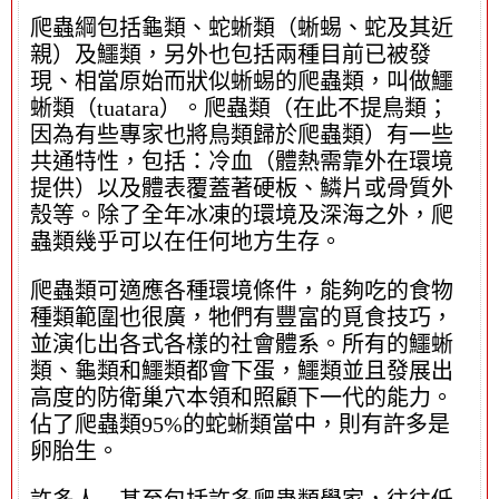
爬蟲綱包括龜類、蛇蜥類（蜥蜴、蛇及其近
親）及鱷類，另外也包括兩種目前已被發
現、相當原始而狀似蜥蜴的爬蟲類，叫做鱷
蜥類（tuatara）。爬蟲類（在此不提鳥類；
因為有些專家也將鳥類歸於爬蟲類）有一些
共通特性，包括：冷血（體熱需靠外在環境
提供）以及體表覆蓋著硬板、鱗片或骨質外
殼等。除了全年冰凍的環境及深海之外，爬
蟲類幾乎可以在任何地方生存。
爬蟲類可適應各種環境條件，能夠吃的食物
種類範圍也很廣，牠們有豐富的覓食技巧，
並演化出各式各樣的社會體系。所有的鱷蜥
類、龜類和鱷類都會下蛋，鱷類並且發展出
高度的防衛巢穴本領和照顧下一代的能力。
佔了爬蟲類95%的蛇蜥類當中，則有許多是
卵胎生。