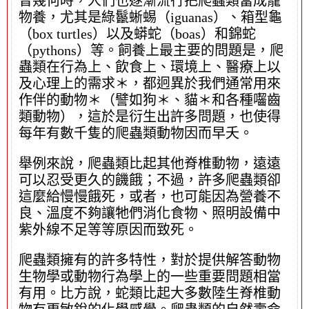
曾幾何時，人們也逐漸流行把爬蟲類當成寵
物養，尤其是綠鬣蜥蜴（iguanas）、箱型龜
（box turtles）以及蟒蛇（boas）和錦蛇
（pythons）等。飼養上最主要的問題是，爬
蟲類在行為上、飲食上、環境上、醫療上以
及心理上的需求＊，都迥異於我們通常用來
作伴的動物＊（譬如狗＊、貓＊和各種囓齒
類動物），這於是衍生出許多問題，也使得
每年有數千隻的爬蟲類動物因而早夭。
舉例來說，爬蟲類比起其他脊椎動物，遠遠
可以忍受更久的饑餓；不過，許多爬蟲類卻
這麼給慢慢餓死，或者，也可能因為營養不
良、溫度不夠讓牠們消化食物、照明設備中
紫外線不足等等原因而致死。
爬蟲類擁有的許多特性，對於提供解答動物
生物學或動物行為學上的一些重要問題相當
有用。比方說，蛇類比起大多數陸生脊椎動