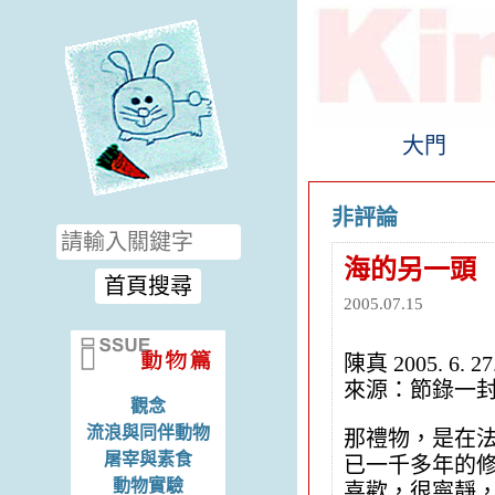
大門
非評論
海的另一頭
2005.07.15
陳真 2005. 6. 27
來源：節錄一
觀念
流浪與同伴動物
那禮物，是在
屠宰與素食
已一千多年的
動物實驗
喜歡，很寧靜，很r