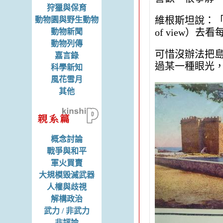
狩獵與保育
維根斯坦說：「我不
動物園與野生動物
of view）去
動物新聞
動物列傳
可惜沒辦法把
嘉言錄
過某一種眼光
科學新知
風花雪月
其他
概念討論
戰爭與和平
軍火買賣
大規模毀滅武器
人權與歧視
解構政治
武力 / 非武力
非評論