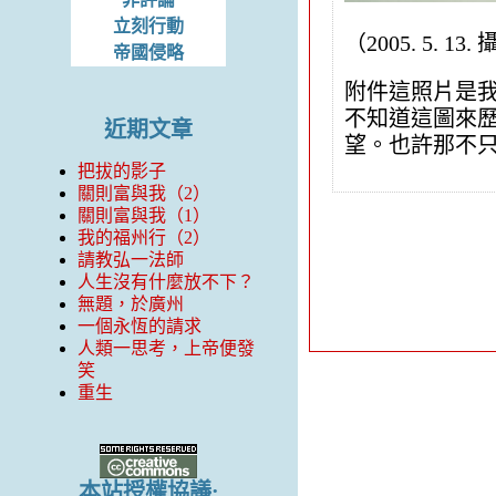
立刻行動
（2005. 5. 13.
帝國侵略
附件這照片是
不知道這圖來
近期文章
望。也許那不
把拔的影子
關則富與我（2）
關則富與我（1）
我的福州行（2）
請教弘一法師
人生沒有什麼放不下？
無題，於廣州
一個永恆的請求
人類一思考，上帝便發
笑
重生
本站授權協議: