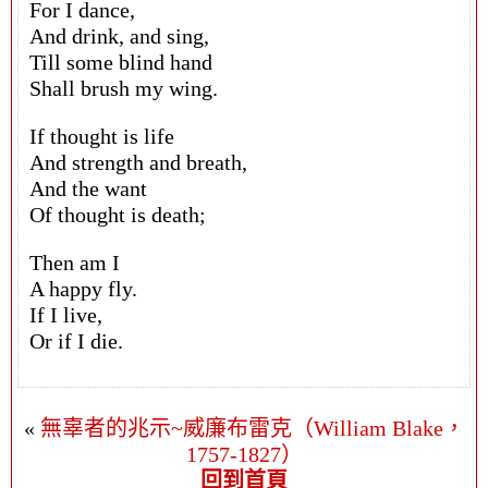
For I dance,
And drink, and sing,
Till some blind hand
Shall brush my wing.
If thought is life
And strength and breath,
And the want
Of thought is death;
Then am I
A happy fly.
If I live,
Or if I die.
«
無辜者的兆示~威廉布雷克（William Blake，
1757-1827）
回到首頁