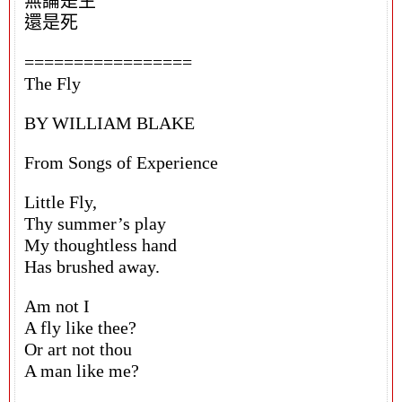
無論是生
還是死
=================
The Fly
BY WILLIAM BLAKE
From Songs of Experience
Little Fly,
Thy summer’s play
My thoughtless hand
Has brushed away.
Am not I
A fly like thee?
Or art not thou
A man like me?