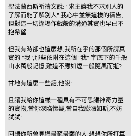
塊
聖法蘭西斯祈禱文說: "求主讓我不求別人的
了解而能了解別人",我心中並無這樣的禱告,
但對這一切逢場作戲般的溝通其實也早已不
抱希望.
但我有時卻也這麼想,我所在乎的那個所謂真
實的 "我",那些依附在這個 "我" 字底下的千般
山水萬般記憶,難道不應如煙一般隨風而逝?
甘地有這麼一些話,他說:
且讓我給你這樣一種具有不可思議神奇力量
的寶物,當你深陷懷疑,當自我膨漲如斯,不妨
試試:
回想你所曾見過最窮最弱的人,想想你所打算