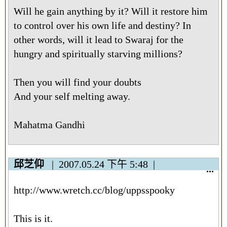
Will he gain anything by it? Will it restore him
to control over his own life and destiny? In
other words, will it lead to Swaraj for the
hungry and spiritually starving millions?
Then you will find your doubts
And your self melting away.
Mahatma Gandhi
邱芝仰
2007.05.24
下午 5:48
顯
...
示
http://www.wretch.cc/blog/uppsspooky
/
隱
藏
This is it.
這