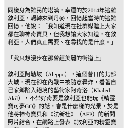
同樣身為難民的塔漢，幸運的於2014年逃離
敘利亞，輾轉來到丹麥，回憶起當時的逃難
回憶，他說：「我知道現在社群媒體上大家
都在聊神奇寶貝，但我想讓大家知道，在敘
利亞，人們真正需要、在尋找的是什麼。」
「我只想漫步在那曾經美麗的街道上」
敘利亞阿勒坡（Aleppo），這個昔日的北部
大城，現在卻在內戰中被隨意轟炸，看著自
己家鄉陷入絕境的藝術家阿奇洛（Khaled
Akil），不禁好奇要是敘利亞也能玩《精靈
寶可夢GO》的話，會是什麼樣的光景，於是
他將神奇寶貝和《法新社》（AFP）的新聞
照片結合，在網路上發表《敘利亞的精靈寶