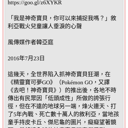
藏
https://goo.gl/z6XYKR
這
個
「我是神奇寶貝，你可以來捕捉我嗎？」敘
中
利亞戰火兒童讓人垂淚的心聲
繼
資
料
風傳媒作者韓亞庭
區
塊
2016年7月23日
這幾天，全世界陷入抓神奇寶貝狂潮，在
《精靈寶可夢GO》（Pokémon GO，又譯
《去吧！神奇寶貝》）的推出後，各地不時
傳出有民眾因「低頭成性」所做的誇張行
徑，但在不遠的地球另一端，烽火連天、打
了5年內戰、死亡數十萬人的敘利亞，當地孩
童手持皮卡丘、傑尼龜的圖片，癡癡望著鏡