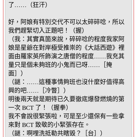
了……（狂汗）
好，阿娘有特別交代不可以太碎碎唸，所以
我們趕緊切入正題吧！（握）
（我：其實真箇來說，碎碎唸的程度我家阿
娘是星爺在對岸極受推崇的《大話西遊》裡
面由羅家英所飾演之唐僧的程度……我充其
量只是個未夠班的小鬼而已呀……［掩
面］）
（謎：……這種事情夠班也沒什麼好值得高
興的吧……［冷瞥］）
明後兩天就是期待已久要徹底爆發燃燒的第
一次 BCT 了！（握拳）
我不會說很緊張啦，可是至少還保有一些拿
來對 BCT 致敬的小緊張存在。
（謎：啊哩洗抵勒共瞎毀？［台］）