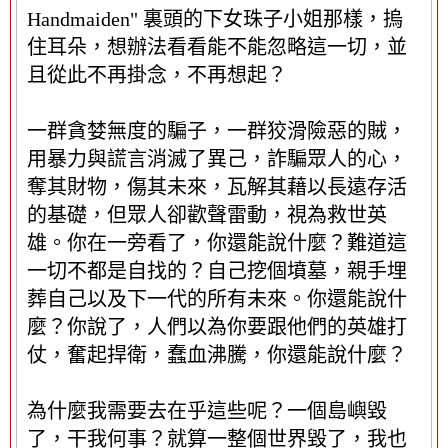
Handmaiden" 裏頭的下女珠子小姐那樣，摀
住耳朵，想辦法看看能不能忽略這一切，並
且從此不再掛念，不再想起？
一群貪婪無度的騙子，一群狡滑險惡的賊，
用暴力與謊言消滅了異己，詐騙眾人的心，
奪其財物，傷其未來，瓦解其藉以長遠存活
的基礎，但眾人卻歡聲雷動，視為救世英
雄。你在一旁看了，你還能說什麼？難道這
一切不都是自找的？自己挖個墳墓，親手埋
葬自己以及下一代的所有未來。你還能說什
麼？你說了，人們以為你要跟他們的英雄打
仗，奮起捍衛，蠢血沸騰，你還能說什麼？
為什麼我需要去在乎這些呢？一個島嶼毀
了，干我何事？就算一整個世界毀了，我也