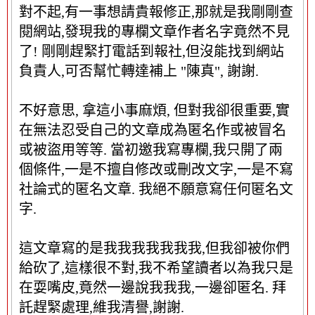
對不起,有一事想請貴報修正,那就是我剛剛查
閱網站,發現我的專欄文章作者名字竟然不見
了! 剛剛趕緊打電話到報社,但沒能找到網站
負責人,可否幫忙轉達補上 "陳真", 謝謝.
不好意思, 拿這小事麻煩, 但對我卻很重要,實
在無法忍受自己的文章成為匿名作或被冒名
或被盜用等等. 當初邀我寫專欄,我只開了兩
個條件,一是不擅自修改或刪改文字,一是不寫
社論式的匿名文章. 我絕不願意寫任何匿名文
字.
這文章寫的是我我我我我我我,但我卻被你們
給砍了,這樣很不對,我不希望讀者以為我只是
在耍嘴皮,竟然一邊說我我我,一邊卻匿名. 拜
託趕緊處理,維我清譽,謝謝.