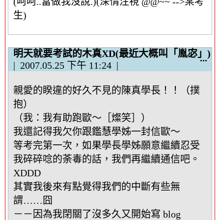
(呵呵..當做我沒說.)(深情注視 @@~~ -->某考
料
生)
區
塊
明天就要考試的木真XD(最近大概叫「胤宓」)
顯
...
2007.05.25
下午 11:24
示
/
親愛的睽違的好久不見的陳真學長！！（撲
隱
藏
抱）
這
（我：我有助跑歐～［燦笑］）
個
我還記得我欠你跟鑑慧學姊一封信歐～
中
等考完第一次，如果學長學姊願意繼續忍受
繼
我碎碎唸的荼毒的話，我們再繼續通信吧。
資
料
XDDD
區
其實我後來有點覺得我們的中斷有些無
塊
謂……囧
－－因為我閉關了沒多久又開始寫 blog