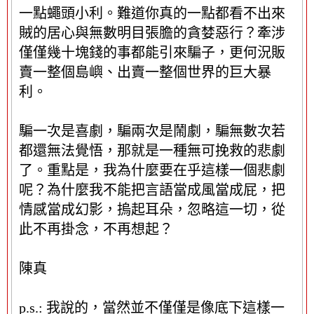
一點蠅頭小利。難道你真的一點都看不出來
賊的居心與無數明目張膽的貪婪惡行？牽涉
僅僅幾十塊錢的事都能引來騙子，更何況販
賣一整個島嶼、出賣一整個世界的巨大暴
利。
騙一次是喜劇，騙兩次是鬧劇，騙無數次若
都還無法覺悟，那就是一種無可挽救的悲劇
了。重點是，我為什麼要在乎這樣一個悲劇
呢？為什麼我不能把言語當成風當成屁，把
情感當成幻影，摀起耳朵，忽略這一切，從
此不再掛念，不再想起？
陳真
p.s.: 我說的，當然並不僅僅是像底下這樣一