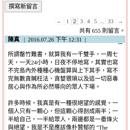
訪
←
1
2
3
4
5
...
33
→
客
655 則留言。
留
陳真
2016.07.26
下午 12:31
言
顯
...
示
板
所謂罄竹難書，就算我有一千雙手，一周七
/
清
隱
天，一天24小時，日夜不停地寫，其實也寫
單
藏
導
不完島內外種種心機盤算與上下其手，寫不
這
覽
完無數貪贓枉法、貪婪猥瑣以及這一切惡毒
個
居心與作為所必然導向的眾人下場。
中
繼
資
許多時候，我真是有一種很絕望的感覺。一
料
個人只有一顆心，但這顆心得剖成兩半；一
區
半給自己，一半給眾人，兩邊都是一番烽火
塊
與絕望。我是不是應該像朴贊郁的 "The