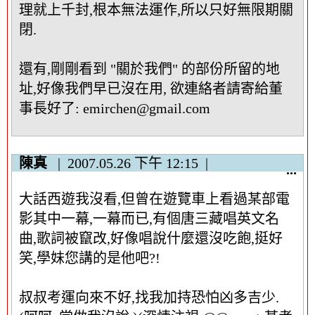
隱
理就上千封,根本無法運作,所以只好無限期關
藏
閉.
這
個
還有,剛剛看到 "關於我們" 的部份所留的地
中
址,好像我們早已沒在用, 欲連絡者請寄給董
繼
資
事長好了: emirchen@gmail.com
料
區
塊
陳真
2007.05.26
下午 12:15
顯
...
示
大話西遊我沒看,但曾在遊覽車上看過某部電
/
隱
影其中一幕,一幕而已,有個唐三藏唱英文名
藏
曲,歌詞被竄改,好像唱說什麼還沒吃飽,挺好
這
笑,學妹您講的是他吧?!
個
中
叔叔考運向來不好,找我加持恐怕凶多吉少.
繼
資