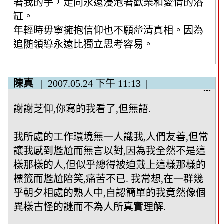
著我的手，走向永遠浸泡著歡樂和愛情的浴
缸。
年輕時毋寧擁抱信仰也不願釐清真相。因為
追随領導永遠比獨立思考容易。
陳真
2007.05.24
下午 11:13
顯
...
示
謝謝芝仰,你寫的我看了,但無語.
/
隱
藏
我所處的工作環境無一人識我,人們友善,但常
這
讓我感到尷尬而無言以對,因為我全然不是這
個
樣那樣的人,但似乎總得被迫戴上這樣那樣的
中
標籤而尷尬陪笑,痛苦不已. 我常想,在一群幾
繼
資
乎朝夕相處的熟人中,自認簡單的我竟然像個
料
異樣古怪的謎而不為人所真實理解.
區