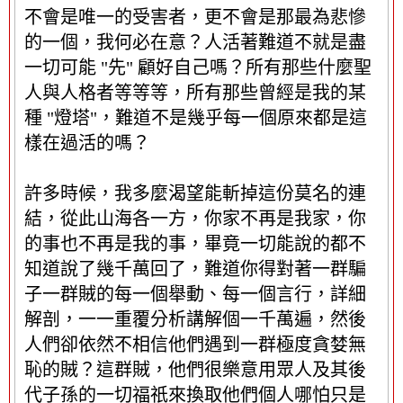
不會是唯一的受害者，更不會是那最為悲慘
的一個，我何必在意？人活著難道不就是盡
一切可能 "先" 顧好自己嗎？所有那些什麼聖
人與人格者等等等，所有那些曾經是我的某
種 "燈塔"，難道不是幾乎每一個原來都是這
樣在過活的嗎？
許多時候，我多麼渴望能斬掉這份莫名的連
結，從此山海各一方，你家不再是我家，你
的事也不再是我的事，畢竟一切能說的都不
知道說了幾千萬回了，難道你得對著一群騙
子一群賊的每一個舉動、每一個言行，詳細
解剖，一一重覆分析講解個一千萬遍，然後
人們卻依然不相信他們遇到一群極度貪婪無
恥的賊？這群賊，他們很樂意用眾人及其後
代子孫的一切福祇來換取他們個人哪怕只是