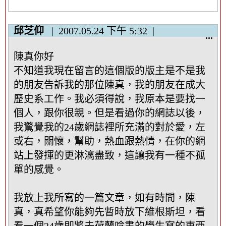
個
中
邱芝仰
2007.05.24
下午 5:32
繼
顯
...
資
示
陳真你好
料
/
區
隱
不知道我現在留言的這個版的版主是不是我
塊
藏
的朋友告訴我的那位陳真，我的朋友在成大
這
歷史系工作。我必須得說，我原本是要找一
個
個人，跟你很親。但是看過你的網誌以後，
中
我驚覺我的24歲網誌裡所充滿的對於愛，左
繼
資
或右，關懷，幫助，熱血跟熱情，在你的網
料
站上發揮的更淋漓盡致，這讓我有一種不孤
區
單的感覺。
塊
我放上我所寫的一篇文章，如有時間，陳
真，真希望你能夠先暫時放下維根斯坦，看
看一個24歲即將去荷蘭唸書的學生寫的東西