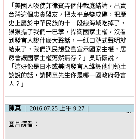
「美國人唆使菲律賓弄個仲裁庭結論，出賣
台灣這個忠實盟友，把太平島變成礁，把歷
史上屬於中華民族的十一段線海域吃掉了，
狠狠搧了我們一巴掌，捍衛國家主權，沒看
到發言人說什麼大聲話，一紙口號式聲明就
結束了，我們漁民想登島宣示國家主權，居
然會讓國家主權蕩然無存？」吳斯懷說，
「這好像是日本或美國發言人維護他們領土
該說的話，請問童先生你是哪一國政府發言
人？」
陳真
2016.07.25
上午 9:27
顯
...
示
圖片請看：
/
隱