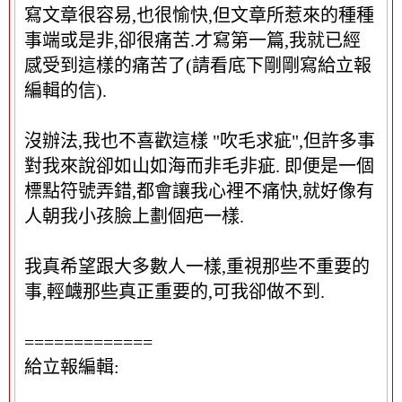
隱
寫文章很容易,也很愉快,但文章所惹來的種種
藏
事端或是非,卻很痛苦.才寫第一篇,我就已經
這
感受到這樣的痛苦了(請看底下剛剛寫給立報
個
編輯的信).
中
繼
資
沒辦法,我也不喜歡這樣 "吹毛求疵",但許多事
料
對我來說卻如山如海而非毛非疵. 即便是一個
區
標點符號弄錯,都會讓我心裡不痛快,就好像有
塊
人朝我小孩臉上劃個疤一樣.
我真希望跟大多數人一樣,重視那些不重要的
事,輕衊那些真正重要的,可我卻做不到.
=============
給立報編輯: