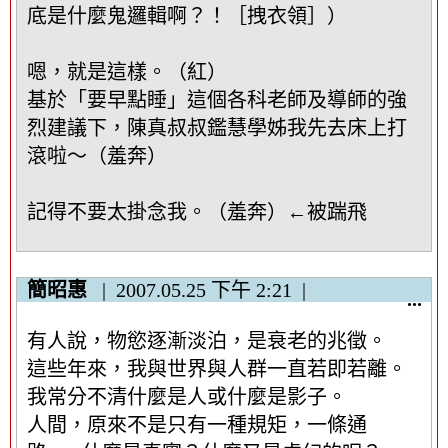
底是什麼鬼邏輯啊？！［拽衣領］）
嗯，就是這樣。（紅）
基於「要早點睡」這個各科老師及導師的強
烈建議下，陳真叔叔鑑慧學姊我先去床上打
滾啦～（羞奔）
記得不要太掛念我。（羞奔）←被踹飛
簡昭惠
2007.05.25
下午 2:21
顯
...
示
有人說，物慾逐漸淡泊，是衰老的兆徵。
/
隱
這些年來，我與世界與人群一直若即若離。
藏
我常分不清什麼是人或什麼是影子。
這
人間，原來不是只有一種規矩，一條通
個