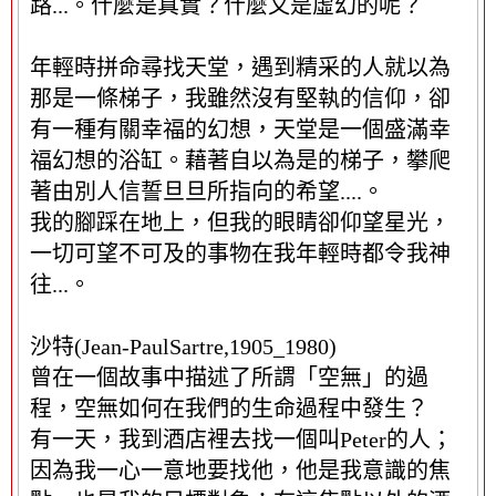
路...。什麼是真實？什麼又是虛幻的呢？
中
繼
資
年輕時拼命尋找天堂，遇到精采的人就以為
料
那是一條梯子，我雖然沒有堅執的信仰，卻
區
有一種有關幸福的幻想，天堂是一個盛滿幸
塊
福幻想的浴缸。藉著自以為是的梯子，攀爬
著由別人信誓旦旦所指向的希望....。
我的腳踩在地上，但我的眼睛卻仰望星光，
一切可望不可及的事物在我年輕時都令我神
往...。
沙特(Jean-PaulSartre,1905_1980)
曾在一個故事中描述了所謂「空無」的過
程，空無如何在我們的生命過程中發生？
有一天，我到酒店裡去找一個叫Peter的人；
因為我一心一意地要找他，他是我意識的焦