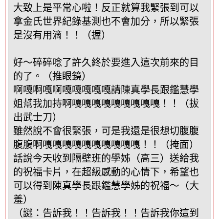
大致上是平常心啦！反正就算我緊張到可以
拿金氏世界紀錄基測也不會加分，所以緊張
是沒有用滴！！（握）
好～碎碎唸了許久終於要進入這次前來的目
的了。（推眼鏡）
啊嘎啊嘎啊嘎嘎嘎嘎嘎請陳真學長跟鑑慧學
姐幫我加持啊嘎嘎嘎嘎嘎嘎嘎嘎嘎！！（拔
出武士刀）
雖然說不會很緊張，可是我還是很想切腹腹
腹腹啊嘎嘎嘎嘎嘎嘎嘎嘎嘎嘎！！（掩面）
話說今天收到隔壁班的學姊（高三）送給我
的祝福卡片，在超級感動的心情下，希望也
可以得到陳真學長跟鑑慧學姊的祝福～（大
羞）
（謎：告訴我！！告訴我！！告訴我你這到