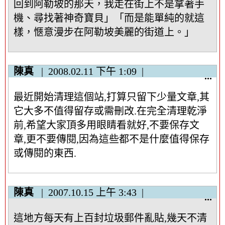
回到阿勒坡的那天，我走在街上不是拿著手
機、尋找著神奇寶貝」「而是能單純的就這
樣，愜意漫步在阿勒坡美麗的街道上。」
陳真
2008.02.11
下午 1:09
顯
...
示
最近開始清理這個站,打算只留下少量文章,其
/
隱
它大多不值得留存或需刪改.在完全清理乾淨
藏
前,希望大家頂多用眼睛看就好,不要保存文
這
章,更不要傳閱,因為這些都不是什麼值得保存
個
或傳閱的東西.
中
繼
資
料
陳真
2007.10.15
上午 3:43
顯
...
區
示
塊
這地方每天有上百封垃圾郵件亂貼,幾天不清
/